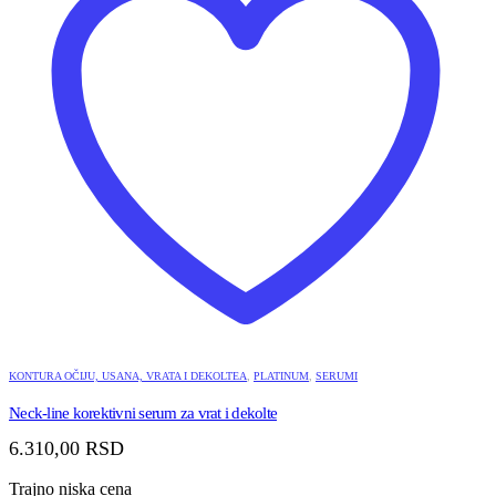
KONTURA OČIJU, USANA, VRATA I DEKOLTEA
,
PLATINUM
,
SERUMI
Neck-line korektivni serum za vrat i dekolte
6.310,00
RSD
Trajno niska cena