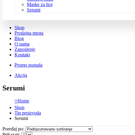
Maske za lice
Serumi
Shop
Prodajna mesta
Blog
O nama
Zaposlenje
Kontakt
Promo ponuda
Akcija
Serumi
Home
Shop
Tip proizvoda
Serumi
Poređaj po:
Prikazati: