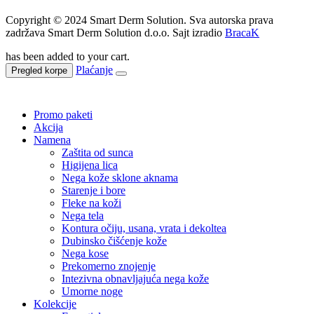
Copyright © 2024 Smart Derm Solution. Sva autorska prava
zadržava Smart Derm Solution d.o.o. Sajt izradio
BracaK
has been added to your cart.
Plaćanje
Pregled korpe
Promo paketi
Akcija
Namena
Zaštita od sunca
Higijena lica
Nega kože sklone aknama
Starenje i bore
Fleke na koži
Nega tela
Kontura očiju, usana, vrata i dekoltea
Dubinsko čišćenje kože
Nega kose
Prekomerno znojenje
Intezivna obnavljajuća nega kože
Umorne noge
Kolekcije