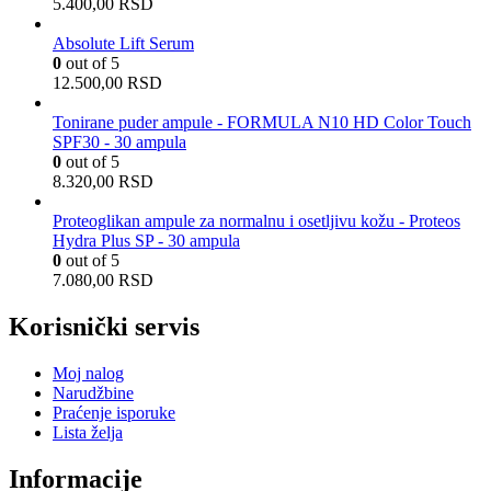
5.400,00
RSD
Absolute Lift Serum
0
out of 5
12.500,00
RSD
Tonirane puder ampule - FORMULA N10 HD Color Touch
SPF30 - 30 ampula
0
out of 5
8.320,00
RSD
Proteoglikan ampule za normalnu i osetljivu kožu - Proteos
Hydra Plus SP - 30 ampula
0
out of 5
7.080,00
RSD
Korisnički servis
Moj nalog
Narudžbine
Praćenje isporuke
Lista želja
Informacije