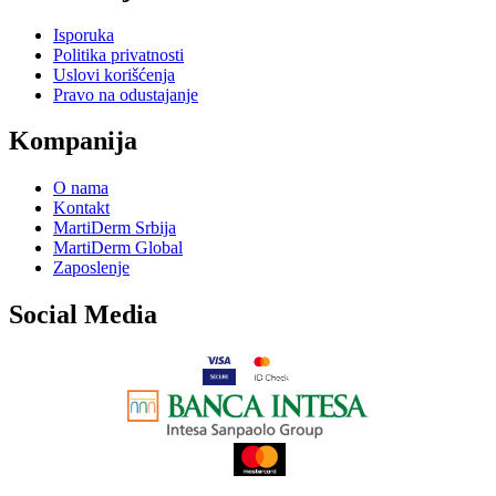
Isporuka
Politika privatnosti
Uslovi korišćenja
Pravo na odustajanje
Kompanija
O nama
Kontakt
MartiDerm Srbija
MartiDerm Global
Zaposlenje
Social Media
…