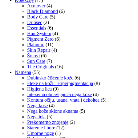
Kolekcije
(77)
Acniover
(4)
Black Diamond
(6)
Body Care
(5)
Driosec
(2)
Essentials
(6)
Hair System
(4)
Pigment Zero
(6)
Platinum
(11)
Skin Repair
(4)
Šotovi
(6)
Sun Care
(7)
The Originals
(16)
Namena
(55)
Dubinsko čišćenje kože
(6)
Fleke na koži - Hiperpigmentacija
(8)
Higijena lica
(9)
Intezivna obnavljajuća nega kože
(4)
Kontura očiju, usana, vrata i dekoltea
(5)
Nega kose
(4)
Nega kože sklone aknama
(5)
Nega tela
(5)
Prekomerno znojenje
(2)
Starenje i bore
(12)
Umorne noge
(1)