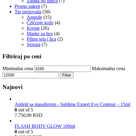
Zaštita od sunca
(7)
Promo paketi
(7)
Tip proizvoda
(58)
Ampule
(15)
Čišćenje kože
(4)
Kreme
(26)
Maske za lice
(4)
Piling tela i lica
(2)
Serumi
(7)
Filtriraj po ceni
Minimalna cena
Maksimalna cena
Filter
Najnovi
Antirid sa masažerom - Sublime Expert Eye Contour – 15ml
0
out of 5
7.750,00
RSD
FLASH BODY GLOW 100ml
0
out of 5