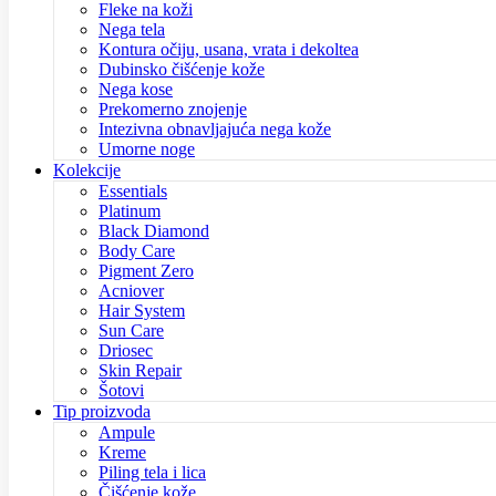
Fleke na koži
Nega tela
Kontura očiju, usana, vrata i dekoltea
Dubinsko čišćenje kože
Nega kose
Prekomerno znojenje
Intezivna obnavljajuća nega kože
Umorne noge
Kolekcije
Essentials
Platinum
Black Diamond
Body Care
Pigment Zero
Acniover
Hair System
Sun Care
Driosec
Skin Repair
Šotovi
Tip proizvoda
Ampule
Kreme
Piling tela i lica
Čišćenje kože