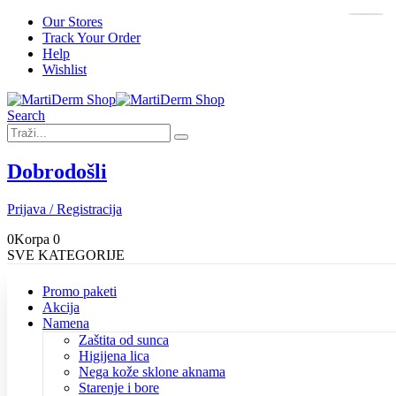
Our Stores
Track Your Order
Help
Wishlist
Search
Dobrodošli
Prijava / Registracija
0
Korpa
0
SVE KATEGORIJE
Promo paketi
Akcija
Namena
Zaštita od sunca
Higijena lica
Nega kože sklone aknama
Starenje i bore