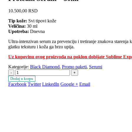
10.500,00
RSD
Tip kože:
Svi tipovi kože
Veličina:
30 ml
Upotreba:
Dnevna
Ultra-intenzivan serum za prevenciju i tretiranje znakova starenja
glatku teksturu i koža ga brzo upija.
Uz kupovinu ovog proizvoda na poklon dobijate Sublime Exp
Kategorije:
Black Diamond
,
Promo paketi
,
Serumi
-
+
Dodaj u korpu
Facebook
Twitter
LinkedIn
Google +
Email