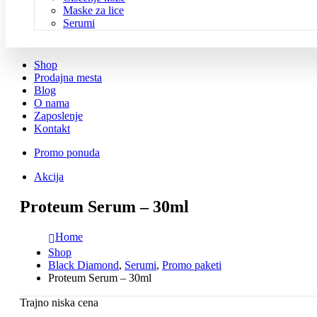
Maske za lice
Serumi
Shop
Prodajna mesta
Blog
O nama
Zaposlenje
Kontakt
Promo ponuda
Akcija
Proteum Serum – 30ml
Home
Shop
Black Diamond
,
Serumi
,
Promo paketi
Proteum Serum – 30ml
Trajno niska cena