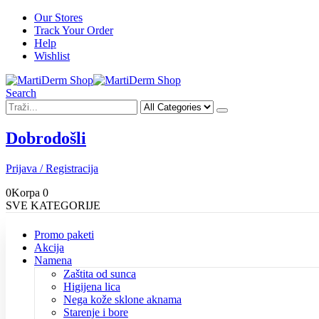
Our Stores
Track Your Order
Help
Wishlist
Search
Dobrodošli
Prijava / Registracija
0
Korpa
0
SVE KATEGORIJE
Promo paketi
Akcija
Namena
Zaštita od sunca
Higijena lica
Nega kože sklone aknama
Starenje i bore