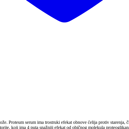
 kože. Proteum serum ima trostruki efekat obnove ćelija protiv starenja
ije, koji ima 4 puta snažniji efekat od običnog molekula proteoglikana, 