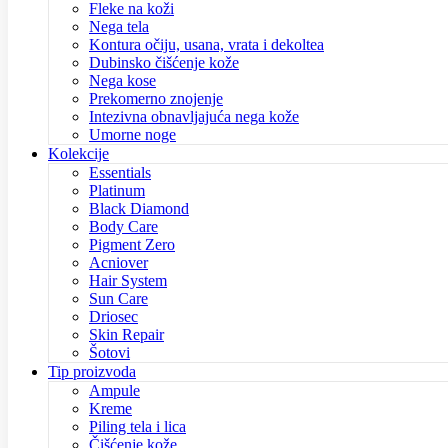
Fleke na koži
Nega tela
Kontura očiju, usana, vrata i dekoltea
Dubinsko čišćenje kože
Nega kose
Prekomerno znojenje
Intezivna obnavljajuća nega kože
Umorne noge
Kolekcije
Essentials
Platinum
Black Diamond
Body Care
Pigment Zero
Acniover
Hair System
Sun Care
Driosec
Skin Repair
Šotovi
Tip proizvoda
Ampule
Kreme
Piling tela i lica
Čišćenje kože