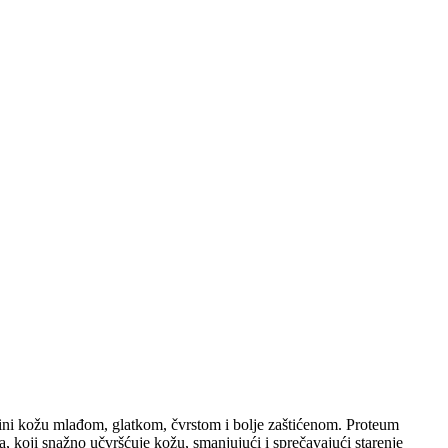
, čini kožu mlađom, glatkom, čvrstom i bolje zaštićenom. Proteum
koji snažno učvršćuje kožu, smanjujući i sprečavajući starenje