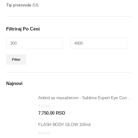
Tip proizvoda
(58)
Filtriraj Po Ceni
Filter
Najnovi
Antirid sa masažerom - Sublime Expert Eye Contour – 15ml
0
out of 5
7.750,00
RSD
FLASH BODY GLOW 100ml