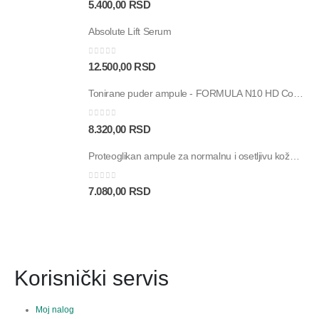
0
out of 5
5.400,00
RSD
Absolute Lift Serum
0
out of 5
12.500,00
RSD
Tonirane puder ampule - FORMULA N10 HD Color Touch SPF30 - 30 ampula
0
out of 5
8.320,00
RSD
Proteoglikan ampule za normalnu i osetljivu kožu - Proteos Hydra Plus SP - 30 ampula
0
out of 5
7.080,00
RSD
Korisnički servis
Moj nalog