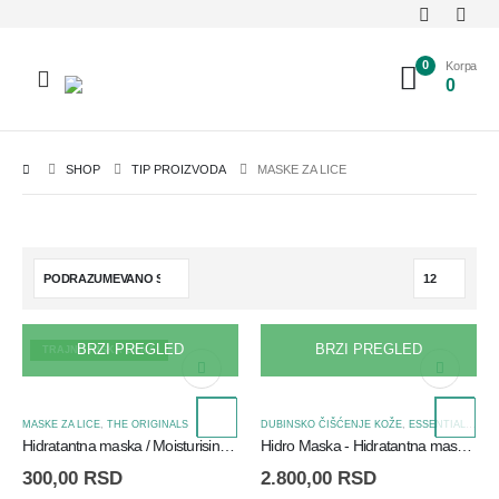
0
Korpa
0
SHOP
TIP PROIZVODA
MASKE ZA LICE
BRZI PREGLED
BRZI PREGLED
TRAJNO NISKA CENA
MASKE ZA LICE
,
THE ORIGINALS
DUBINSKO ČIŠĆENJE KOŽE
,
ESSENTIALS
,
HIG
Hidratantna maska / Moisturising Mask
Hidro Maska - Hidratantna maska za suvu i normalnu kožu - 75ml
300,00
RSD
2.800,00
RSD