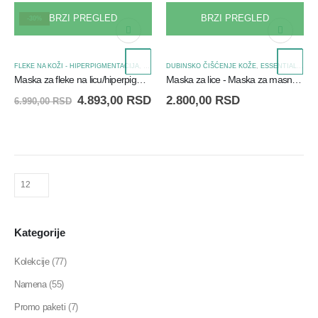
BRZI PREGLED
BRZI PREGLED
-30%
FLEKE NA KOŽI - HIPERPIGMENTACIJA
,
MASKE ZA LICE
DUBINSKO ČIŠĆENJE KOŽE
,
PIGMENT ZERO
,
ESSENTIALS
,
HIG
Maska za fleke na licu/hiperpigmentaciju - DSP Mask
Maska za lice - Maska za masnu kozu - Pure Mask - 75ml
4.893,00
RSD
2.800,00
RSD
6.990,00
RSD
Kategorije
Kolekcije
(77)
Namena
(55)
Promo paketi
(7)