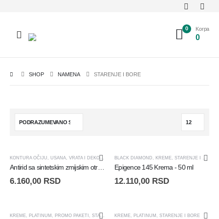
0
Korpa
0
SHOP
NAMENA
STARENJE I BORE
KONTURA OČIJU, USANA, VRATA I DEKOLTEA
,
PLATINUM
BLACK DIAMOND
,
SERUMI
,
KREME
,
STARENJE I BORE
,
STARENJE I BORE
Antirid sa sintetskim zmijskim otrovom - Expression Gel - 15ml
Epigence 145 Krema - 50 ml
6.160,00
RSD
12.110,00
RSD
+ POKLON!
KREME
,
PLATINUM
,
PROMO PAKETI
,
STARENJE I BORE
KREME
,
PLATINUM
,
STARENJE I BORE