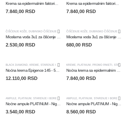
Krema sa epidermalnim faktorima rasta za normalnu i kombinovanu kožu - GF Vital-Age Cream
Krema sa epidermalnim faktorima rasta za suvu kožu - GF Vital-Age Cream Dry Skin
7.840,00
RSD
7.840,00
RSD
ČIŠĆENJE KOŽE
,
DUBINSKO ČIŠĆENJE KOŽE
,
ESSENTIALS
ČIŠĆENJE KOŽE
,
HIGIJENA LICA
,
DUBINSKO ČIŠĆENJE KOŽE
,
STARENJE I BOR
,
Micelarna voda 3u1 za čišćenje lica - Micellar 3 in 1 Cleansing Solution - 300ml
Micelarna voda 3u1 za čišćenje lica - Micellar 3 in 1 Cleansing Solution - 75ml
2.530,00
RSD
680,00
RSD
+ POKLON!
BLACK DIAMOND
,
KREME
,
STARENJE I BORE
KREME
,
PLATINUM
,
PROMO PAKETI
,
STARENJE I BORE
Noćna krema Epigence 145 - 50 ml
Noćna krema sa epidermalnim faktorima rasta - GF Vital-Age Night Cream
12.110,00
RSD
7.840,00
RSD
AMPULE
,
PLATINUM
,
STARENJE I BORE
AMPULE
,
PLATINUM
,
STARENJE I BORE
Noćne ampule PLATINUM - Night Renew - 10 ampula
Noćne ampule PLATINUM - Night Renew - 30 ampula
3.540,00
RSD
8.560,00
RSD