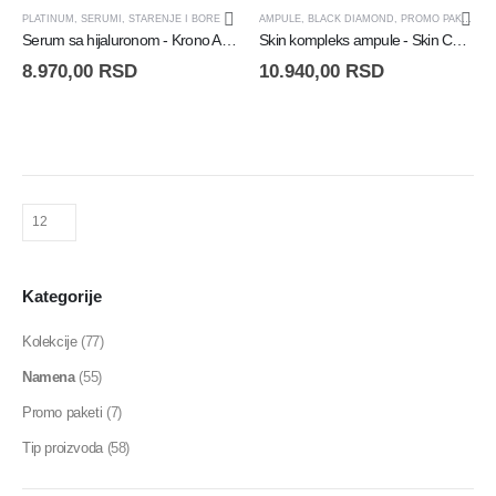
+ POKLON!
TRAJNO NISKA CENA
PLATINUM
,
SERUMI
,
STARENJE I BORE
AMPULE
,
BLACK DIAMOND
,
PROMO PAKETI
,
S
Serum sa hijaluronom - Krono Age Serum - 30 ml
Skin kompleks ampule - Skin Complex+ - 30 ampula
8.970,00
RSD
10.940,00
RSD
Kategorije
Kolekcije
(77)
Namena
(55)
Promo paketi
(7)
Tip proizvoda
(58)