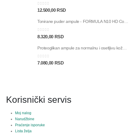
0
out of 5
12.500,00
RSD
Tonirane puder ampule - FORMULA N10 HD Color Touch SPF30 - 30 ampula
0
out of 5
8.320,00
RSD
Proteoglikan ampule za normalnu i osetljivu kožu - Proteos Hydra Plus SP - 30 ampula
0
out of 5
7.080,00
RSD
Korisnički servis
Moj nalog
Narudžbine
Praćenje isporuke
Lista želja