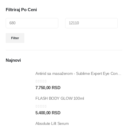
Filtriraj Po Ceni
Filter
Najnovi
Antirid sa masažerom - Sublime Expert Eye Contour – 15ml
0
out of 5
7.750,00
RSD
FLASH BODY GLOW 100ml
0
out of 5
5.400,00
RSD
Absolute Lift Serum