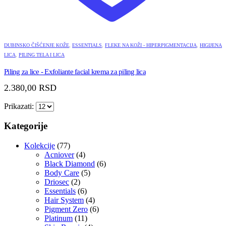
DUBINSKO ČIŠĆENJE KOŽE
,
ESSENTIALS
,
FLEKE NA KOŽI - HIPERPIGMENTACIJA
,
HIGIJENA
LICA
,
PILING TELA I LICA
Piling za lice - Exfoliante facial krema za piling lica
2.380,00
RSD
Prikazati:
Kategorije
Kolekcije
(77)
Acniover
(4)
Black Diamond
(6)
Body Care
(5)
Driosec
(2)
Essentials
(6)
Hair System
(4)
Pigment Zero
(6)
Platinum
(11)