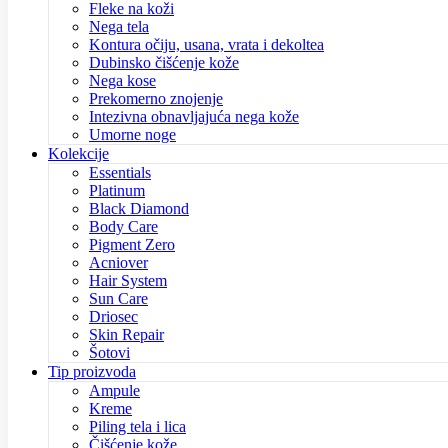
Fleke na koži
Nega tela
Kontura očiju, usana, vrata i dekoltea
Dubinsko čišćenje kože
Nega kose
Prekomerno znojenje
Intezivna obnavljajuća nega kože
Umorne noge
Kolekcije
Essentials
Platinum
Black Diamond
Body Care
Pigment Zero
Acniover
Hair System
Sun Care
Driosec
Skin Repair
Šotovi
Tip proizvoda
Ampule
Kreme
Piling tela i lica
Čišćenje kože