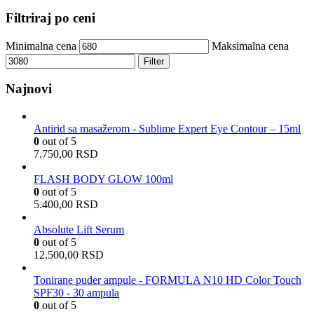
Filtriraj po ceni
Minimalna cena
Maksimalna cena
Filter
Najnovi
Antirid sa masažerom - Sublime Expert Eye Contour – 15ml
0
out of 5
7.750,00
RSD
FLASH BODY GLOW 100ml
0
out of 5
5.400,00
RSD
Absolute Lift Serum
0
out of 5
12.500,00
RSD
Tonirane puder ampule - FORMULA N10 HD Color Touch
SPF30 - 30 ampula
0
out of 5