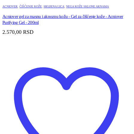
ACNIOVER
,
ČIŠĆENJE KOŽE
,
HIGIJENA LICA
,
NEGA KOŽE SKLONE AKNAMA
Acniover gel za masnu i aknoznu kožu - Gel za čišćenje kože - Acniover
Purifying Gel - 200ml
2.570,00
RSD