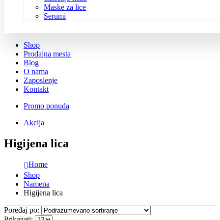
Maske za lice
Serumi
Shop
Prodajna mesta
Blog
O nama
Zaposlenje
Kontakt
Promo ponuda
Akcija
Higijena lica
Home
Shop
Namena
Higijena lica
Poređaj po:
Prikazati: