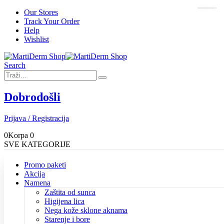
Our Stores
Track Your Order
Help
Wishlist
Search
Dobrodošli
Prijava / Registracija
0
Korpa
0
SVE KATEGORIJE
Promo paketi
Akcija
Namena
Zaštita od sunca
Higijena lica
Nega kože sklone aknama
Starenje i bore