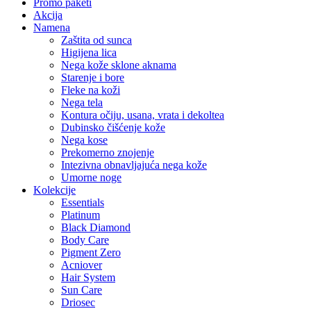
Promo paketi
Akcija
Namena
Zaštita od sunca
Higijena lica
Nega kože sklone aknama
Starenje i bore
Fleke na koži
Nega tela
Kontura očiju, usana, vrata i dekoltea
Dubinsko čišćenje kože
Nega kose
Prekomerno znojenje
Intezivna obnavljajuća nega kože
Umorne noge
Kolekcije
Essentials
Platinum
Black Diamond
Body Care
Pigment Zero
Acniover
Hair System
Sun Care
Driosec