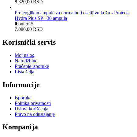
8.320,00
RSD
Proteoglikan ampule za normalnu i osetljivu kožu - Proteos
Hydra Plus SP - 30 ampula
0
out of 5
7.080,00
RSD
Korisnički servis
Moj nalog
Narudžbine
Praćenje isporuke
Lista želja
Informacije
Isporuka
Politika privatnosti
Uslovi korišćenja
Pravo na odustajanje
Kompanija