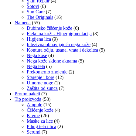
Skin Repair
(4)
Šotovi
(6)
Sun Care
(7)
The Originals
(16)
Namena
(55)
Dubinsko čišćenje kože
(6)
Fleke na koži - Hiperpigmentacija
(8)
Higijena lica
(9)
Intezivna obnavljajuća nega kože
(4)
Kontura očiju, usana, vrata i dekoltea
(5)
Nega kose
(4)
Nega kože sklone aknama
(5)
Nega tela
(5)
Prekomerno znojenje
(2)
Starenje i bore
(12)
Umorne noge
(1)
Zaštita od sunca
(7)
Promo paketi
(7)
Tip proizvoda
(58)
Ampule
(15)
Čišćenje kože
(4)
Kreme
(26)
Maske za lice
(4)
Piling tela i lica
(2)
Serumi
(7)