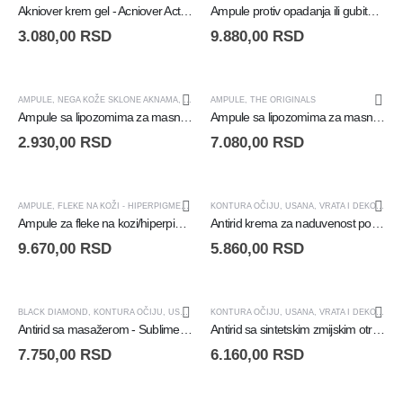
Akniover krem gel - Acniover Active Cremigel - 40ml
Ampule protiv opadanja ili gubitka kose - Anticaida ampule za rast kose - 28 ampula
3.080,00
RSD
9.880,00
RSD
AMPULE
,
NEGA KOŽE SKLONE AKNAMA
,
THE ORIGINALS
AMPULE
,
THE ORIGINALS
Ampule sa lipozomima za masnu i kombinovanu kožu - Proteos Liposome - 10 ampula
Ampule sa lipozomima za masnu i kombinovanu kožu - Proteos Liposome - 30 Ampula
2.930,00
RSD
7.080,00
RSD
AMPULE
,
FLEKE NA KOŽI - HIPERPIGMENTACIJA
,
PIGMENT ZERO
KONTURA OČIJU, USANA, VRATA I DEKOLTEA
,
Ampule za fleke na kozi/hiperpigmentaciju - DSP-Bright
Antirid krema za naduvenost podočnjaka - Eye Correct - 2x10ml
9.670,00
RSD
5.860,00
RSD
BLACK DIAMOND
,
KONTURA OČIJU, USANA, VRATA I DEKOLTEA
,
SERUMI
KONTURA OČIJU, USANA, VRATA I DEKOLTEA
,
Antirid sa masažerom - Sublime Expert Eye Contour – 15ml
Antirid sa sintetskim zmijskim otrovom - Expression Gel - 15ml
7.750,00
RSD
6.160,00
RSD