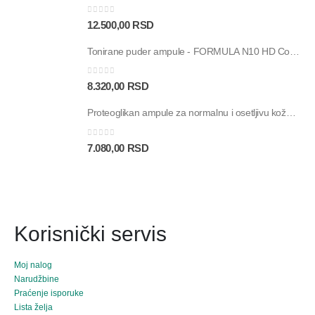
0
out of 5
12.500,00
RSD
Tonirane puder ampule - FORMULA N10 HD Color Touch SPF30 - 30 ampula
0
out of 5
8.320,00
RSD
Proteoglikan ampule za normalnu i osetljivu kožu - Proteos Hydra Plus SP - 30 ampula
0
out of 5
7.080,00
RSD
Korisnički servis
Moj nalog
Narudžbine
Praćenje isporuke
Lista želja