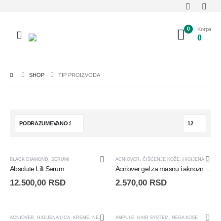
0
Korpa
0
SHOP
TIP PROIZVODA
BLACK DIAMOND
,
SERUMI
ACNIOVER
,
ČIŠĆENJE KOŽE
,
HIGIJENA LICA
,
Absolute Lift Serum
Acniover gel za masnu i aknoznu kožu - Gel za čišćenje kože - Acniover Purifying Gel - 200ml
12.500,00
RSD
2.570,00
RSD
ACNIOVER
,
HIGIJENA LICA
,
KREME
,
NEGA KOŽE SKLONE AKNAMA
AMPULE
,
HAIR SYSTEM
,
NEGA KOSE