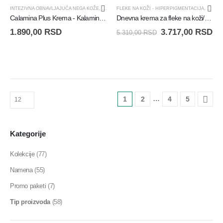
-30%
INTEZIVNA OBNAVLJAJUĆA NEGA KOŽE
,
KREME
FLEKE NA KOŽI - HIPERPIGMENTACIJA
,
SKIN REPAIR
,
KREM
Calamina Plus Krema - Kalamina Plus, krema za opekotine/crvenilo/osip
Dnevna krema za fleke na koži/hiperpigmentaciju - DSP Cream SPF 50+
1.890,00
RSD
3.717,00
RSD
5.310,00
RSD
…
1
2
4
5
Kategorije
Kolekcije
(77)
Namena
(55)
Promo paketi
(7)
Tip proizvoda
(58)