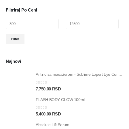
Filtriraj Po Ceni
Filter
Najnovi
Antirid sa masažerom - Sublime Expert Eye Contour – 15ml
0
out of 5
7.750,00
RSD
FLASH BODY GLOW 100ml
0
out of 5
5.400,00
RSD
Absolute Lift Serum