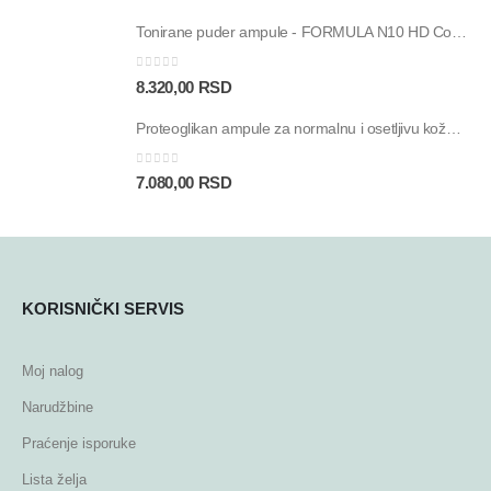
Tonirane puder ampule - FORMULA N10 HD Color Touch SPF30 - 30 ampula
0
out of 5
8.320,00
RSD
Proteoglikan ampule za normalnu i osetljivu kožu - Proteos Hydra Plus SP - 30 ampula
0
out of 5
7.080,00
RSD
KORISNIČKI SERVIS
Moj nalog
Narudžbine
Praćenje isporuke
Lista želja