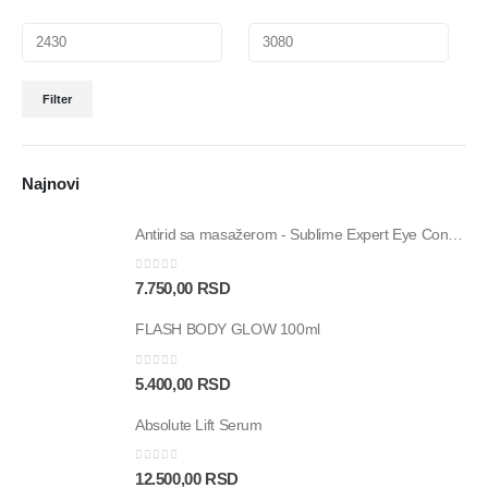
Filter
Najnovi
Antirid sa masažerom - Sublime Expert Eye Contour – 15ml
0
out of 5
7.750,00
RSD
FLASH BODY GLOW 100ml
0
out of 5
5.400,00
RSD
Absolute Lift Serum
0
out of 5
12.500,00
RSD