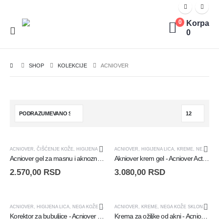
Korpa
0
0
SHOP
KOLEKCIJE
ACNIOVER
ACNIOVER
,
ČIŠĆENJE KOŽE
,
HIGIJENA LICA
,
NEGA KOŽE SKLONE AKNAMA
ACNIOVER
,
HIGIJENA LICA
,
KREME
,
NEGA KOŽE SKLONE AKNAMA
Acniover gel za masnu i aknoznu kožu - Gel za čišćenje kože - Acniover Purifying Gel - 200ml
Akniover krem gel - Acniover Active Cremigel - 40ml
2.570,00
RSD
3.080,00
RSD
NEMA NA
ACNIOVER
,
HIGIJENA LICA
,
NEGA KOŽE SKLONE AKNAMA
ACNIOVER
,
KREME
,
NEGA KOŽE SKLONE AKNAMA
ZALIHAMA
Korektor za bubuljice - Acniover Concealer Stick
Krema za ožiljke od akni - Acniover Cicavent