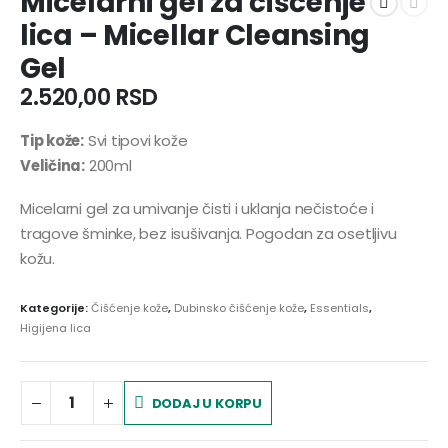
Micelarni gel za čišćenje
lica – Micellar Cleansing
Gel
2.520,00
RSD
Tip kože:
Svi tipovi kože
Veličina:
200ml
Micelarni gel za umivanje čisti i uklanja nečistoće i
tragove šminke, bez isušivanja. Pogodan za osetljivu
kožu.
Kategorije:
Čišćenje kože
,
Dubinsko čišćenje kože
,
Essentials
,
Higijena lica
DODAJ U KORPU