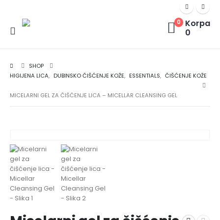
Korpa
0
0
SHOP
HIGIJENA LICA
,
DUBINSKO ČIŠĆENJE KOŽE
,
ESSENTIALS
,
ČIŠĆENJE KOŽE
MICELARNI GEL ZA ČIŠĆENJE LICA – MICELLAR CLEANSING GEL