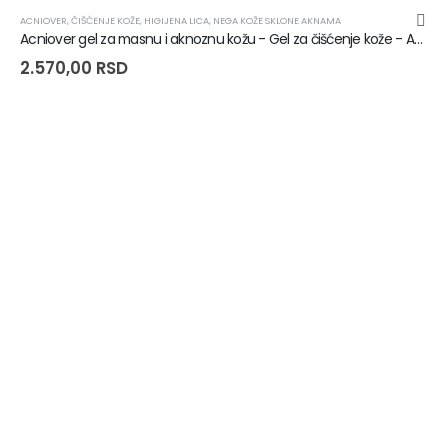
ACNIOVER
,
ČIŠĆENJE KOŽE
,
HIGIJENA LICA
,
NEGA KOŽE SKLONE AKNAMA
Acniover gel za masnu i aknoznu kožu - Gel za čišćenje kože - Acniover Purifying Gel - 200ml
2.570,00
RSD