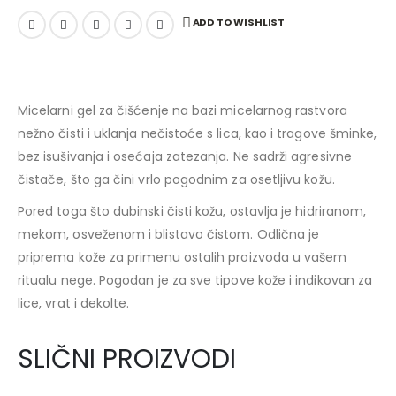
ADD TO WISHLIST
Micelarni gel za čišćenje na bazi micelarnog rastvora
nežno čisti i uklanja nečistoće s lica, kao i tragove šminke,
bez isušivanja i osećaja zatezanja. Ne sadrži agresivne
čistače, što ga čini vrlo pogodnim za osetljivu kožu.
Pored toga što dubinski čisti kožu, ostavlja je hidriranom,
mekom, osveženom i blistavo čistom. Odlična je
priprema kože za primenu ostalih proizvoda u vašem
ritualu nege. Pogodan je za sve tipove kože i indikovan za
lice, vrat i dekolte.
SLIČNI PROIZVODI