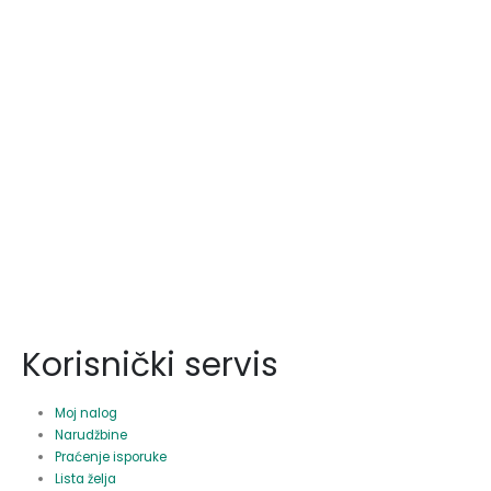
Korisnički servis
Moj nalog
Narudžbine
Praćenje isporuke
Lista želja