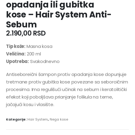
opadanja ili gubitka
kose – Hair System Anti-
Sebum
2.190,00
RSD
Tip kože:
Masna kosa
Veličina:
200 ml
Upotreba:
Svakodnevno
Antiseboreični šampon protiv opadanja kose dopunjuje
tretmane protiv gubitka kose povezane sa seboroičnim
procesima. Ima regulišući učinak na sebum i keratolitički
efekat koji poboljšava prianjanje folikula na teme,
jačajući kosu i vlasište.
Kategorije:
Hair System
,
Nega kose