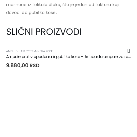
masnoće iz folikula dlake, što je jedan od faktora koji
dovodi do gubitka kose.
SLIČNI PROIZVODI
AMPULE
,
HAIR SYSTEM
,
NEGA KOSE
Ampule protiv opadanja ili gubitka kose - Anticaida ampule za rast kose - 28 ampula
9.880,00
RSD