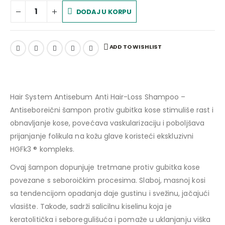
DODAJ U KORPU
ADD TO WISHLIST
Hair System Antisebum Anti Hair-Loss Shampoo –
Antiseboreični šampon protiv gubitka kose stimuliše rast i
obnavljanje kose, povećava vaskularizaciju i poboljšava
prijanjanje folikula na kožu glave koristeći ekskluzivni
HGFk3 ® kompleks.
Ovaj šampon dopunjuje tretmane protiv gubitka kose
povezane s seboroičkim procesima. Slaboj, masnoj kosi
sa tendencijom opadanja daje gustinu i svežinu, jačajući
vlasište. Takođe, sadrži salicilnu kiselinu koja je
keratolitička i seboregulišuća i pomaže u uklanjanju viška